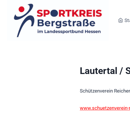
Zum
Inhalt
springen
St
Lautertal /
Schützenverein Reiche
www.schuetzenverein-