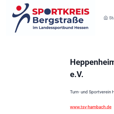
Zum
Inhalt
springen
St
Heppenheim
e.V.
Turn- und Sportverein
www.tsv-hambach.de