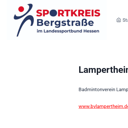
Zum
Inhalt
springen
St
Lampertheim
Badmintonverein Lampe
www.bvlampertheim.d