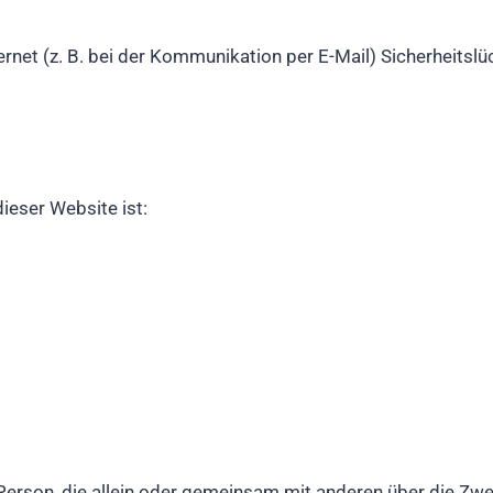
ernet (z. B. bei der Kommunikation per E-Mail) Sicherheitsl
dieser Website ist:
he Person, die allein oder gemeinsam mit anderen über die Zw